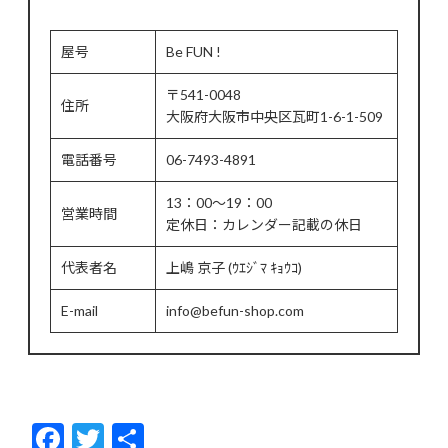
屋号
Be FUN !
〒541-0048
住所
大阪府大阪市中央区瓦町1-6-1-509
電話番号
06-7493-4891
13：00～19：00
営業時間
定休日：カレンダー記載の休日
代表者名
上嶋 京子 (ｳｴｼﾞﾏ ｷｮｳｺ)
E-mail
info@befun-shop.com
F
T
共