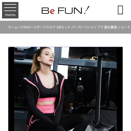

menu
ホーム
>
ITEMS
>
スポーツウエア 5点セット パーカー Tシャツ ブラ 重ね着風 ショート