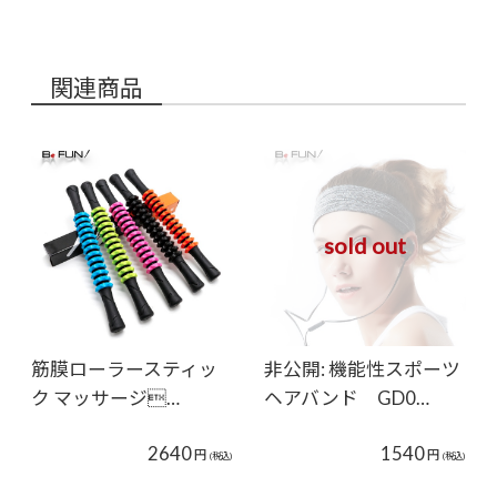
関連商品
sold out
筋膜ローラースティッ
非公開: 機能性スポーツ
ク マッサージ…
ヘアバンド GD0…
2640
1540
円
円
(税込)
(税込)