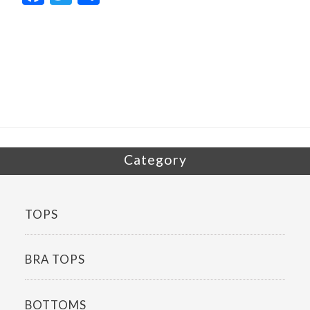
ac
w
有
e
itt
b
er
o
o
k
Category
TOPS
BRA TOPS
BOTTOMS