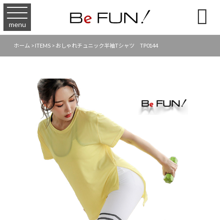

menu
ホーム
>
ITEMS
>
おしゃれチュニック半袖Tシャツ TP0144