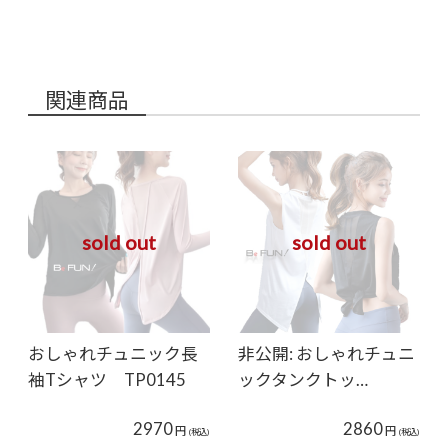
関連商品
sold out
sold out
おしゃれチュニック長
非公開: おしゃれチュニ
袖Tシャツ TP0145
ックタンクトッ…
2970
2860
円
円
(税込)
(税込)