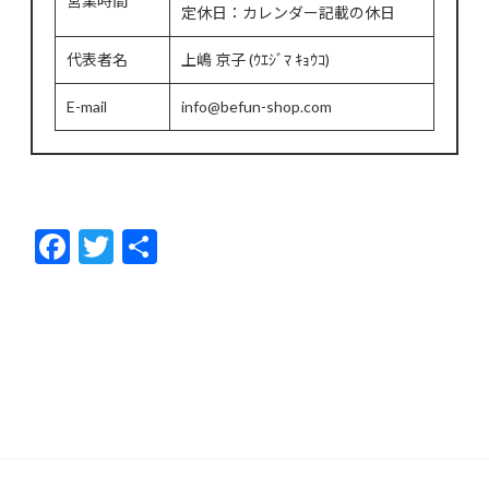
営業時間
定休日：カレンダー記載の休日
代表者名
上嶋 京子 (ｳｴｼﾞﾏ ｷｮｳｺ)
E-mail
info@befun-shop.com
F
T
共
ac
w
有
e
itt
b
er
o
o
k