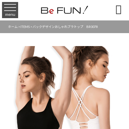

menu
ホーム
>
ITEMS
>
バックデザインおしゃれブラトップ BR0078