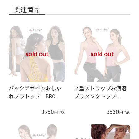
関連商品
sold out
sold out
バックデザインおしゃ
２重ストラップお洒落
れブラトップ BR0…
ブラタンクトップ…
3960
3630
円
円
(税込)
(税込)