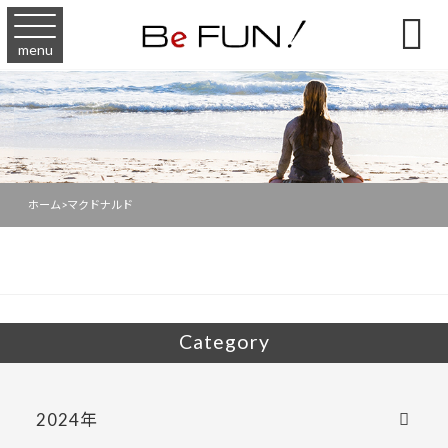

menu
ホーム
>
マクドナルド
Category
2024年