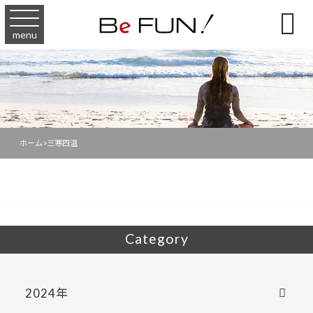

menu
ホーム
>
三寒四温
Category
2024年