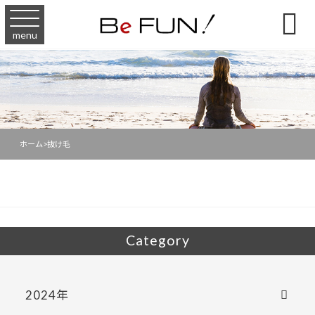

menu
ホーム
>
抜け毛
Category
2024年