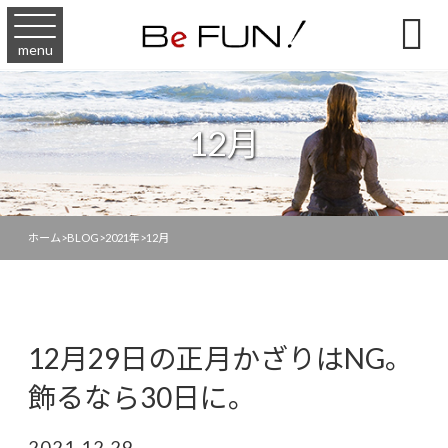

menu
12月
ホーム
>
BLOG
>
2021年
>
12月
12月29日の正月かざりはNG。
飾るなら30日に。
2021.12.29