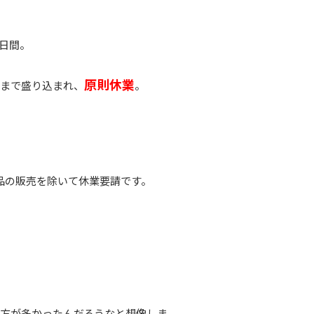
7日間。
原則休業
定まで盛り込まれ、
。
品の販売を除いて休業要請です。
方が多かったんだろうなと想像しま