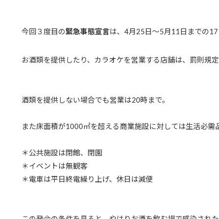
今回３度目の
緊急事態宣言
は、4月25日〜5月11日までの1
お酒類を提供したり、カラオケを営業する店舗は、罰則規
酒類を提供しない場合でも営業は20時まで。
また床面積が1000㎡を超える商業施設に対しては生活必需
＊公共施設は閉館、閉園
＊イベントは無観客
＊電車は平日終電繰り上げ、休日は減便
この発令の条件を見ると、やはりお酒を飲む場で感染された