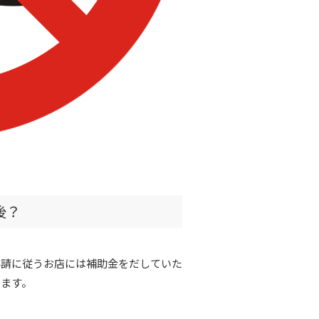
後？
要請に従うお店には補助金をだしていた
います。