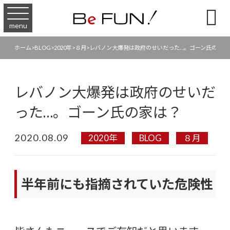

menu
ホーム
>
BLOG
>
2020年
>
８月
>
レバノン大爆発は政府のせいだった…。ゴーン氏の家は
レバノン大爆発は政府のせいだ
った…。ゴーン氏の家は？
2020.08.09
2020年
BLOG
８月
半年前にも指摘されていた危険性