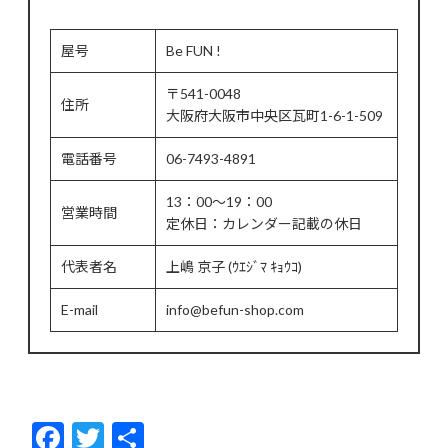
屋号
Be FUN !
〒541-0048
住所
大阪府大阪市中央区瓦町1-6-1-509
電話番号
06-7493-4891
13：00～19：00
営業時間
定休日：カレンダー記載の休日
代表者名
上嶋 京子 (ｳｴｼﾞﾏ ｷｮｳｺ)
E-mail
info@befun-shop.com
F
T
共