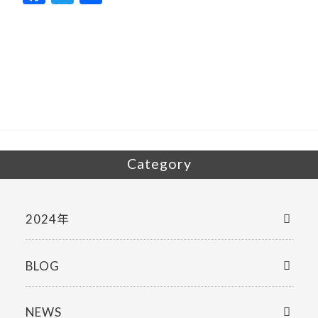
ac
w
有
e
itt
b
er
o
o
k
Category
2024年
BLOG
NEWS