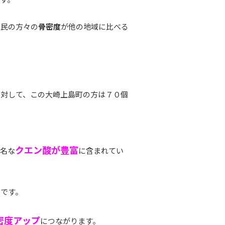
住民の方々の
骨密度
が他の地域に比べる
に対して、この大崎上島町の方は７０個
クエン酸が豊富
有名な
に含まれてい
のです。
密度アップ
につながります。