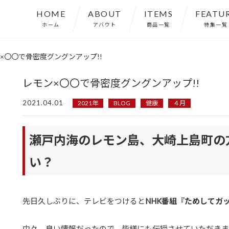
HOME
ABOUT
ITEMS
FEATU
ホーム
アバウト
商品一覧
特集一覧
×〇〇で骨密度グングンアップ!!
レモン×〇〇で骨密度グングンアップ!!
2021.04.01
2021年
BLOG
健康
４月
瀬戸内海のレモン島、大崎上島町の
い？
先日久しぶりに、テレビをつけると
NHK番組『ためしてガ
中々、良い情報だったので、皆様にも伝授させていただきま