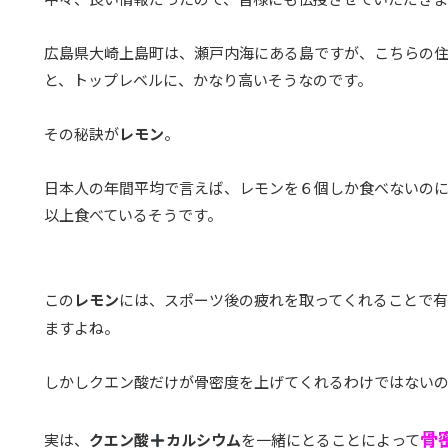
広島県大崎上島町は、瀬戸内海にある島ですが、こちらの
と、トップレベルに、かなり高いそうなのです。
その秘訣が
レモン
。
日本人の年間平均で言えば、レモンを６個しか食べないの
以上食べているそうです。
この
レモン
には、スポーツ後の疲れを取ってくれることで
ますよね。
しかしクエン酸だけが骨密度を上げてくれるわけではない
骨
実は、
クエン酸
カルシウム
を一緒にとることによって