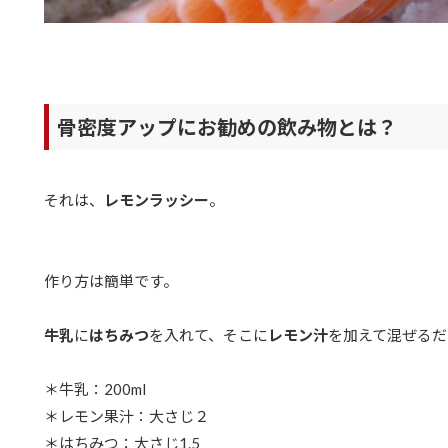
骨密度アップにお勧めの飲み物とは？
それは、
レモンラッシー
。
作り方は簡単です。
牛乳
に
はちみつ
を入れて、そこに
レモン汁
を加えて混ぜるだ
＊牛乳：200ml
＊レモン果汁：大さじ２
＊はちみつ：大さじ1.5