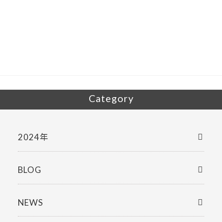
e
itt
b
er
o
o
k
Category
2024年
BLOG
NEWS