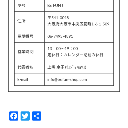
屋号
Be FUN !
〒541-0048
住所
大阪府大阪市中央区瓦町1-6-1-509
電話番号
06-7493-4891
13：00～19：00
営業時間
定休日：カレンダー記載の休日
代表者名
上嶋 京子 (ｳｴｼﾞﾏ ｷｮｳｺ)
E-mail
info@befun-shop.com
F
T
共
ac
w
有