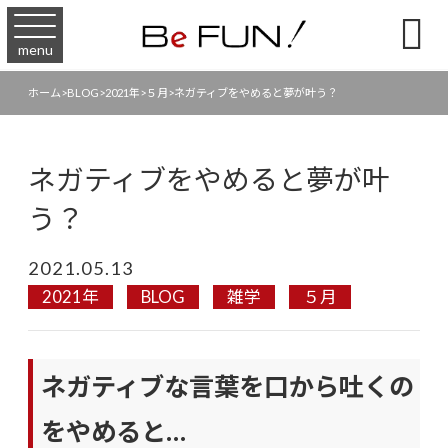

menu
ホーム
>
BLOG
>
2021年
>
５月
>
ネガティブをやめると夢が叶う？
ネガティブをやめると夢が叶
う？
2021.05.13
2021年
BLOG
雑学
５月
ネガティブな言葉を口から吐くの
をやめると…