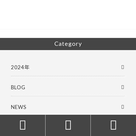
o
o
k
Category
2024年
BLOG
NEWS


