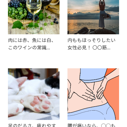
肉には赤、魚には白、
内ももほっそりしたい
このワインの常識…
女性必見！ 〇〇筋…
足のだるさ、疲れやす
腰が痛いなら、◯◯も