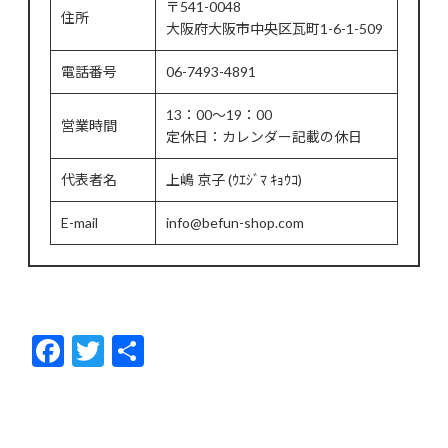
〒541-0048
住所
大阪府大阪市中央区瓦町1-6-1-509
電話番号
06-7493-4891
13：00～19：00
営業時間
定休日：カレンダー記載の休日
代表者名
上嶋 京子 (ｳｴｼﾞﾏ ｷｮｳｺ)
E-mail
info@befun-shop.com
F
T
共
ac
w
有
e
itt
b
er