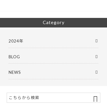
o
k
Category
2024年
BLOG
NEWS