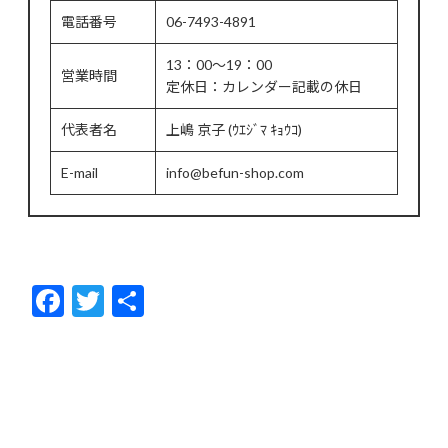
電話番号
06-7493-4891
13：00～19：00
営業時間
定休日：カレンダー記載の休日
代表者名
上嶋 京子 (ｳｴｼﾞﾏ ｷｮｳｺ)
E-mail
info@befun-shop.com
F
T
共
ac
w
有
e
itt
b
er
o