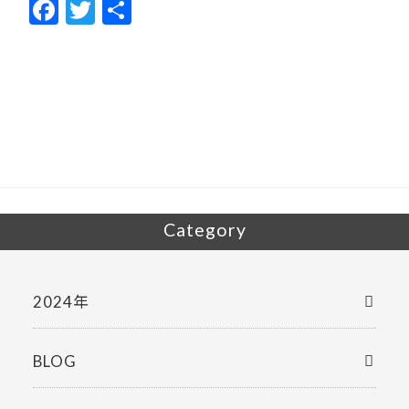
F
T
共
ac
w
有
e
itt
b
er
o
o
k
Category
2024年
BLOG