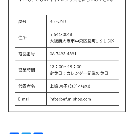
屋号
Be FUN !
〒541-0048
住所
大阪府大阪市中央区瓦町1-6-1-509
電話番号
06-7493-4891
13：00～19：00
営業時間
定休日：カレンダー記載の休日
代表者名
上嶋 京子 (ｳｴｼﾞﾏ ｷｮｳｺ)
E-mail
info@befun-shop.com