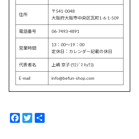
〒541-0048
住所
大阪府大阪市中央区瓦町1-6-1-509
電話番号
06-7493-4891
13：00～19：00
営業時間
定休日：カレンダー記載の休日
代表者名
上嶋 京子 (ｳｴｼﾞﾏ ｷｮｳｺ)
E-mail
info@befun-shop.com
F
T
共
ac
w
有
e
itt