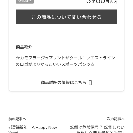
3960
通常価格
円
(税込)
商品紹介
☆カモフラージュプリントがクール！ウエストライン
のロゴがよりかっこいいスポーツパンツ☆
商品詳細の情報はこちら
前の記事へ
次の記事へ
«
謹賀新年 A Happy New
転倒は危険信号？ 転倒しない
Year!
ために必要な予防と対策
»