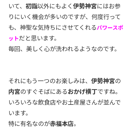
いて、
初詣
以外にもよく
伊勢神宮
にはお参
りにいく機会が多いのですが、何度行って
も、神聖な気持ちにさせてくれる
パワースポ
だと思います。
ット
毎回、美しく心が洗われるようなのです。
それにもう一つのお楽しみは、
伊勢神宮
の
内宮
のすぐそばにある
おかげ横丁
ですね。
いろいろな飲食店やお土産屋さんが並んで
います。
特に有名なのが
赤福本店
。