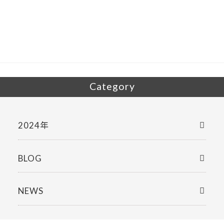
b
er
o
o
k
Category
2024年
BLOG
NEWS