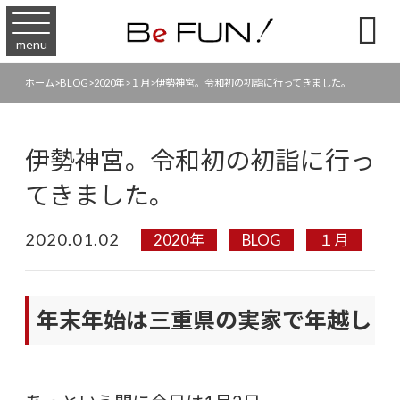

menu
ホーム
>
BLOG
>
2020年
>
１月
>
伊勢神宮。令和初の初詣に行ってきました。
伊勢神宮。令和初の初詣に行っ
てきました。
2020.01.02
2020年
BLOG
１月
年末年始は三重県の実家で年越し