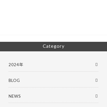
e
itt
b
er
o
o
k
Category
2024年
BLOG
NEWS