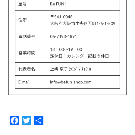
屋号
Be FUN !
〒541-0048
住所
大阪府大阪市中央区瓦町1-6-1-509
電話番号
06-7493-4891
13：00～19：00
営業時間
定休日：カレンダー記載の休日
代表者名
上嶋 京子 (ｳｴｼﾞﾏ ｷｮｳｺ)
E-mail
info@befun-shop.com
F
T
共
ac
w
有