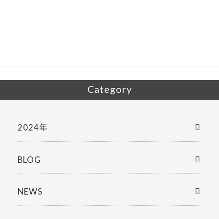
e
itt
b
er
o
o
k
Category
2024年
BLOG
NEWS