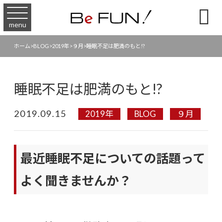

menu
ホーム
>
BLOG
>
2019年
>
９月
>
睡眠不足は肥満のもと!?
睡眠不足は肥満のもと!?
2019.09.15
2019年
BLOG
９月
最近睡眠不足についての話題って
よく聞きませんか？