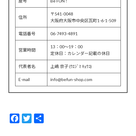
屋号
Be FUN !
〒541-0048
住所
大阪府大阪市中央区瓦町1-6-1-509
電話番号
06-7493-4891
13：00～19：00
営業時間
定休日：カレンダー記載の休日
代表者名
上嶋 京子 (ｳｴｼﾞﾏ ｷｮｳｺ)
E-mail
info@befun-shop.com
F
T
共
ac
w
有