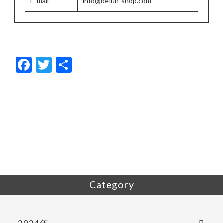
E-mail
info@befun-shop.com
F
T
共
ac
w
有
e
itt
b
er
o
o
k
Category