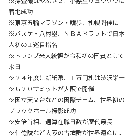
※探査機はやぶさ２、小惑星リュウグウに
着地成功
※東京五輪マラソン・競歩、札幌開催に
※バスケ・八村塁、ＮＢＡドラフトで日本
人初の１巡目指名
※トランプ米大統領が令和初の国賓として
来日
※２４年度に新紙幣、１万円札は渋沢栄一
※Ｇ２０サミットが大阪で開催
※国立天文台などの国際チーム、世界初の
ブラックホール撮影成功
※安倍首相、通算在職日数が歴代最長
※仁徳陵など大阪の古墳群が世界遺産に。