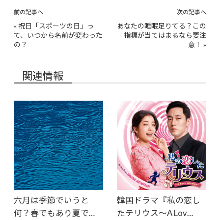
前の記事へ
次の記事へ
«
祝日「スポーツの日」っ
あなたの睡眠足りてる？この
て、いつから名前が変わった
指標が当てはまるなら要注
の？
意！
»
関連情報
六月は季節でいうと
韓国ドラマ『私の恋し
何？春でもあり夏で…
たテリウス〜A Lov…