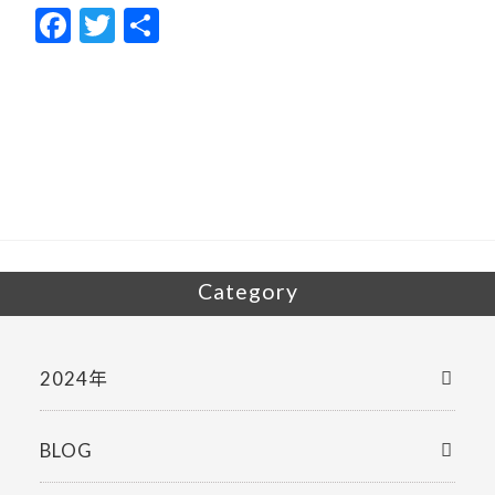
F
T
共
ac
w
有
e
itt
b
er
o
o
k
Category
2024年
BLOG