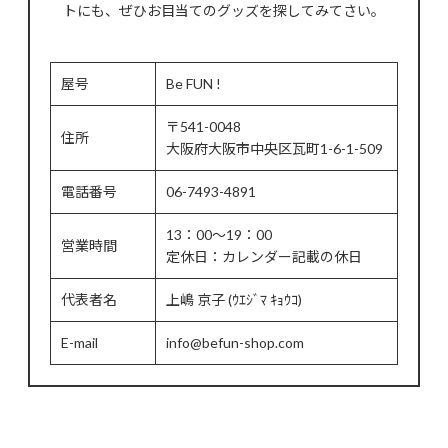
トにも、ぜひお目当てのグッズを探してみてさい。
屋号
Be FUN !
〒541-0048
住所
大阪府大阪市中央区瓦町1-6-1-509
電話番号
06-7493-4891
13：00～19：00
営業時間
定休日：カレンダー記載の休日
代表者名
上嶋 京子 (ｳｴｼﾞﾏ ｷｮｳｺ)
E-mail
info@befun-shop.com