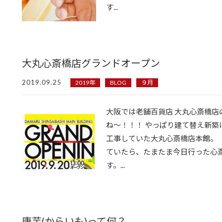
す...
大丸心斎橋店グランドオープン
2019.09.25
2019年
BLOG
９月
大阪では老舗百貨店 大丸心斎橋店
ね〜！！！ やっぱり建て替え新築
工事していた大丸心斎橋店本館。
ていたら、たまたま今日行った心
す。...
唐芋(からいも)って何？