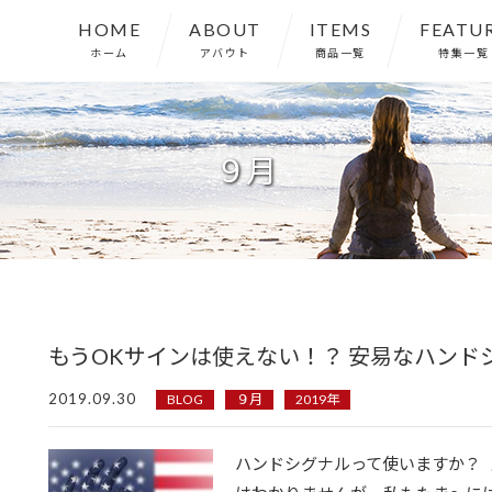
HOME
ABOUT
ITEMS
FEATU
ホーム
アバウト
商品一覧
特集一覧
９月
もうOKサインは使えない！？ 安易なハンド
2019.09.30
BLOG
９月
2019年
ハンドシグナルって使いますか？