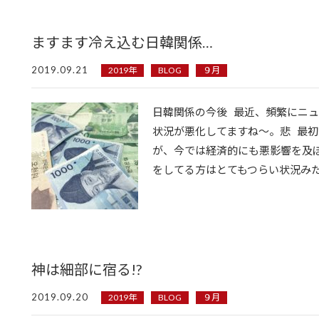
ますます冷え込む日韓関係…
2019.09.21
2019年
BLOG
９月
日韓関係の今後 最近、頻繁にニュ
状況が悪化してますね〜。悲 最
が、今では経済的にも悪影響を及
をしてる方はとてもつらい状況みたいで
神は細部に宿る!?
2019.09.20
2019年
BLOG
９月