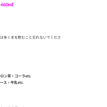
660mℓ
=
分は多く水を飲むこと忘れないでくださ
ン茶・コーラetc.
ス・牛乳etc.