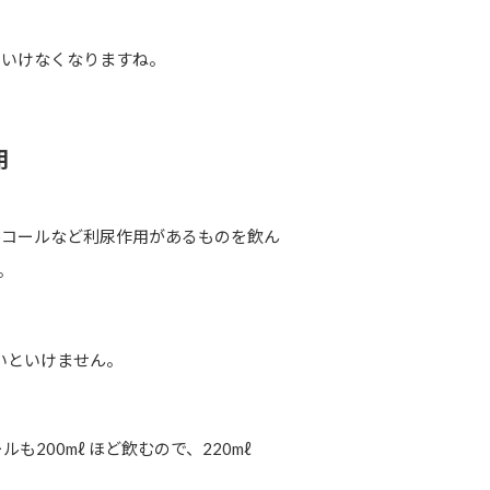
といけなくなりますね。
用
ルコールなど利尿作用があるものを飲ん
。
ないといけません。
も200mℓ ほど飲むので、220mℓ