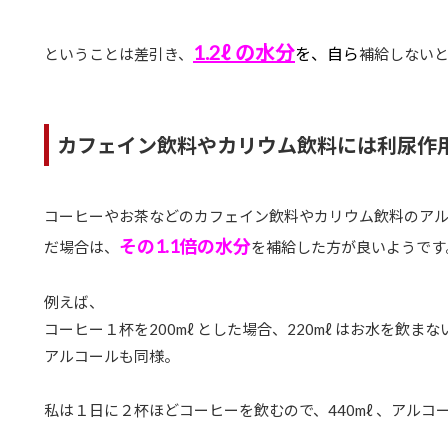
1.2ℓ の水分
を
、自ら
ということは差引き、
補給しない
カフェイン飲料やカリウム飲料には利尿作
コーヒーやお茶などのカフェイン飲料やカリウム飲料のア
その1.1倍の水分
だ場合は、
を補給した方が良いようです
例えば、
コーヒー１杯を200mℓ とした場合、220mℓ はお水を飲ま
アルコールも同様。
私は１日に２杯ほどコーヒーを飲むので、440mℓ 、アルコール