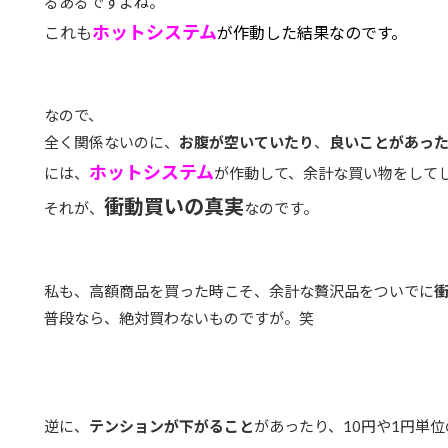
るあるですよね。
ホットシステム
これも
が作動した結果なのです。
なので、
全く関係ないのに、
お腹が空いていたり
、
良いことがあっ
ホットシステム
には、
が作動して、余計な買い物をして
衝動買いの真実
それが、
なのです。
私も、高額商品を買った時こそ、余計な贅沢品をついでに
普段なら、絶対買わないものですが。笑
逆に、
テンションが下がること
があったり、10円や1円単位