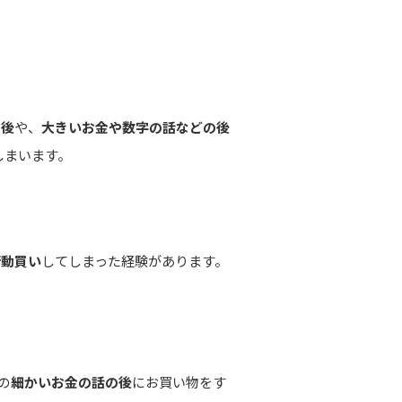
た後
や、
大きいお金や数字の話などの後
しまいます。
衝動買い
してしまった経験があります。
の
細かいお金の話の後
にお買い物をす