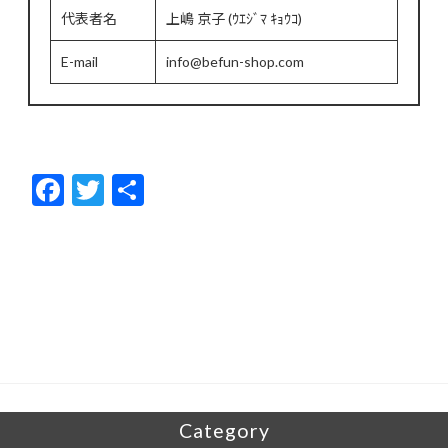
代表者名
上嶋 京子 (ｳｴｼﾞﾏ ｷｮｳｺ)
E-mail
info@befun-shop.com
F
T
共
ac
w
有
e
itt
b
er
o
o
k
Category