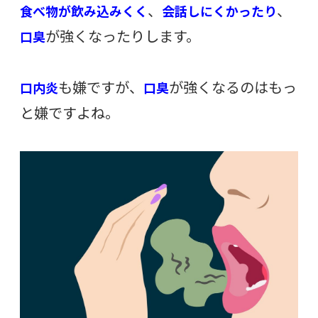
、
、
食べ物が飲み込みくく
会話しにく
か
ったり
が強くなったりします。
口臭
も嫌ですが、
が強くなるのはもっ
口内炎
口臭
と嫌ですよね。