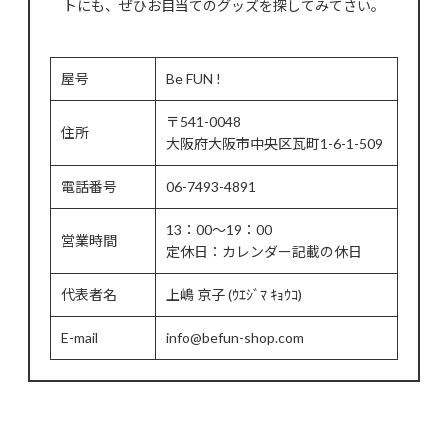
トにも、ぜひお目当てのグッズを探してみてさい。
屋号
Be FUN !
〒541-0048
住所
大阪府大阪市中央区瓦町1-6-1-509
電話番号
06-7493-4891
13：00～19：00
営業時間
定休日：カレンダー記載の休日
代表者名
上嶋 京子 (ｳｴｼﾞﾏ ｷｮｳｺ)
E-mail
info@befun-shop.com