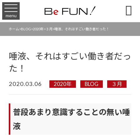

menu
ホーム
>
BLOG
>
2020年
>
３月
>
唾液、それはすごい働き者だった！
唾液、それはすごい働き者だっ
た！
2020.03.06
2020年
BLOG
３月
普段あまり意識することの無い唾
液