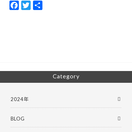
F
T
共
ac
w
有
e
itt
b
er
o
o
k
Category
2024年
BLOG