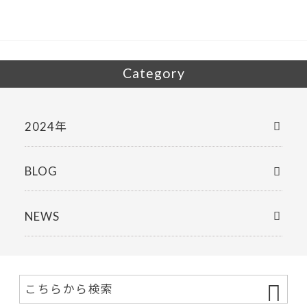
o
k
Category
2024年
BLOG
NEWS