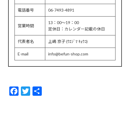
電話番号
06-7493-4891
13：00～19：00
営業時間
定休日：カレンダー記載の休日
代表者名
上嶋 京子 (ｳｴｼﾞﾏ ｷｮｳｺ)
E-mail
info@befun-shop.com
F
T
共
ac
w
有
e
itt
b
er
o