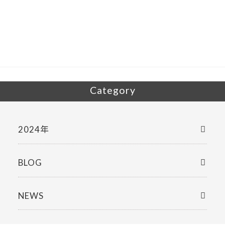
e
itt
b
er
o
o
k
Category
2024年
BLOG
NEWS