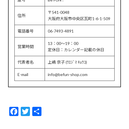
〒541-0048
住所
大阪府大阪市中央区瓦町1-6-1-509
電話番号
06-7493-4891
13：00～19：00
営業時間
定休日：カレンダー記載の休日
代表者名
上嶋 京子 (ｳｴｼﾞﾏ ｷｮｳｺ)
E-mail
info@befun-shop.com
F
T
共
ac
w
有