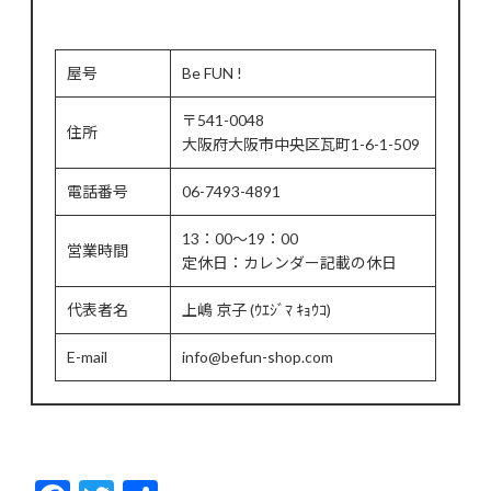
屋号
Be FUN !
〒541-0048
住所
大阪府大阪市中央区瓦町1-6-1-509
電話番号
06-7493-4891
13：00～19：00
営業時間
定休日：カレンダー記載の休日
代表者名
上嶋 京子 (ｳｴｼﾞﾏ ｷｮｳｺ)
E-mail
info@befun-shop.com