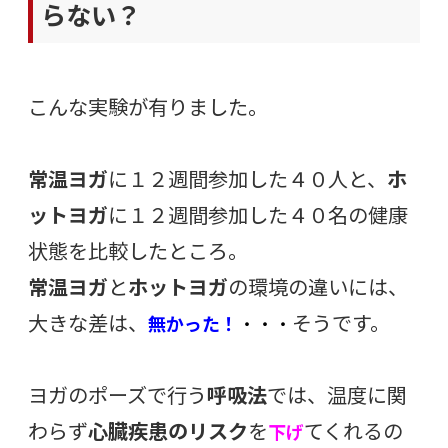
らない？
こんな実験が有りました。
常温ヨガ
に１２週間参加した４０人と、
ホ
ットヨガ
に１２週間参加した４０名の健康
状態を比較したところ。
常温ヨガ
と
ホットヨガ
の環境の違いには、
大きな差は、
そうです。
無かった！
・・・
ヨガのポーズで行う
呼吸法
では、温度に関
わらず
心臓疾患のリスク
を
てくれるの
下げ