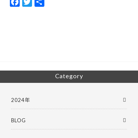
F
T
共
ac
w
有
e
itt
b
er
o
o
k
Category
2024年
BLOG