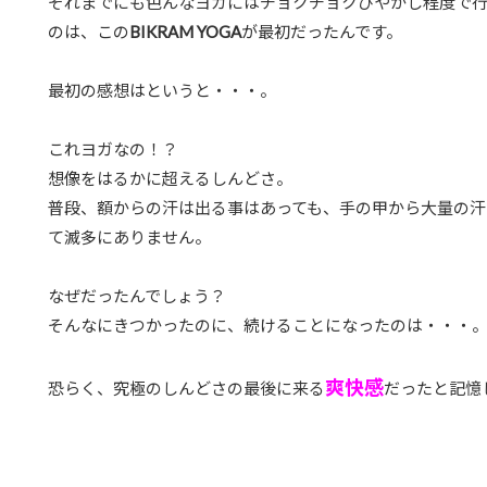
それまでにも色んなヨガにはチョクチョクひやかし程度で
のは、この
BIKRAM YOGA
が最初だったんです。
最初の感想はというと・・・。
これヨガなの！？
想像をはるかに超えるしんどさ。
普段、額からの汗は出る事はあっても、手の甲から大量の汗
て滅多にありません。
なぜだったんでしょう？
そんなにきつかったのに、続けることになったのは・・・
爽快感
恐らく、究極のしんどさの最後に来る
だったと記憶