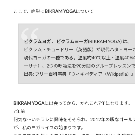
ここで、簡単に
BIKRAM YOGA
について
ビクラムヨガ
、
ビクラムヨーガ
(
BIKRAM YOGA
) は、
ビクラム・チョードリー
（
英語版
）
が現代
ハタ・ヨー
現代ヨーガの一種である。温度約40℃以上・湿度40%
ーサナ
）、2つの
呼吸法
を90分間のグループレッスン
出典: フリー百科事典『ウィキペディア（Wikipedia）
BIKRAM YOGA
に出会ってから、かれこれ7年になります。
7年前
何気な〜いチラシに興味をそそられ、2012年の暇なゴー
が、私のヨガライフの始まりです。