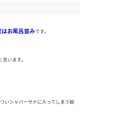
度はお風呂並み
です。
と言います。
ついシャバーサナに入ってしまう始