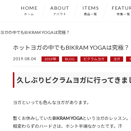
HOME
ABOUT
ITEMS
FEATU
ホーム
アバウト
商品一覧
特集一覧
ヨガの中でもBIKRAM YOGAは究極？
ホットヨガの中でもBIKRAM YOGAは究極？
2019.08.04
2019年
BLOG
ビクラムヨガ
ヨガ
久しぶりビクラムヨガに行ってきま
ヨガといっても色んなヨガがあります。
暫くお休みしていた
BIKRAM YOGA
というヨガのレッスン。
相変わらずのハードさは、ホント半端なかったです。汗