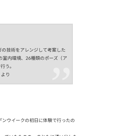
ガ
の技術をアレンジして考案した
の室内環境、26種類のポーズ（
ア
で行う。
』より
ルデンウイークの初日に体験で行ったの