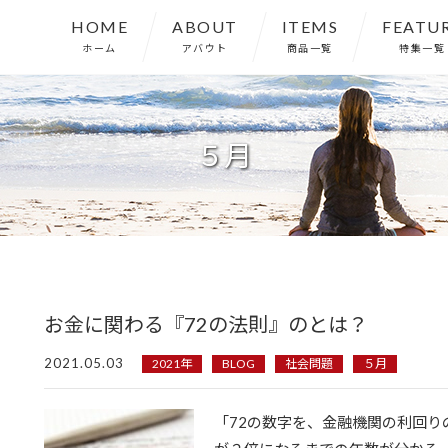
HOME
ABOUT
ITEMS
FEATU
ホーム
アバウト
商品一覧
特集一覧
５月
お金に関わる『72の法則』のとは？
2021.05.03
2021年
BLOG
社会問題
５月
「72の数字を、金融機関の利回り