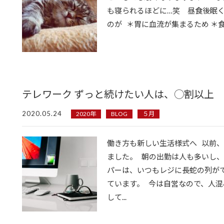
も寝られるほどに…笑 昼食後眠
のが ＊胃に血流が集まるため ＊食..
テレワーク ずっと続けたい人は、◯割以上
2020.05.24
2020年
BLOG
５月
働き方も新しい生活様式へ 以前
ました。 朝の出勤は人も多いし
パーは、いつもレジに長蛇の列が
ています。 今は自営なので、人
して...