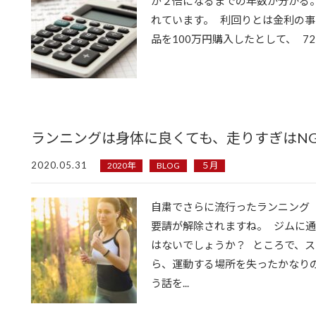
が２倍になるまでの年数が分かる。
れています。 利回りとは金利の事
品を100万円購入したとして、 72÷3=
ランニングは身体に良くても、走りすぎはN
2020.05.31
2020年
BLOG
５月
自粛でさらに流行ったランニング
要請が解除されますね。 ジムに
はないでしょうか？ ところで、
ら、運動する場所を失ったかなり
う話を...