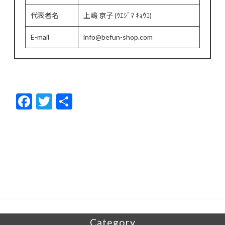
代表者名
上嶋 京子 (ｳｴｼﾞﾏ ｷｮｳｺ)
E-mail
info@befun-shop.com
F
T
共
ac
w
有
e
itt
b
er
o
o
k
Category