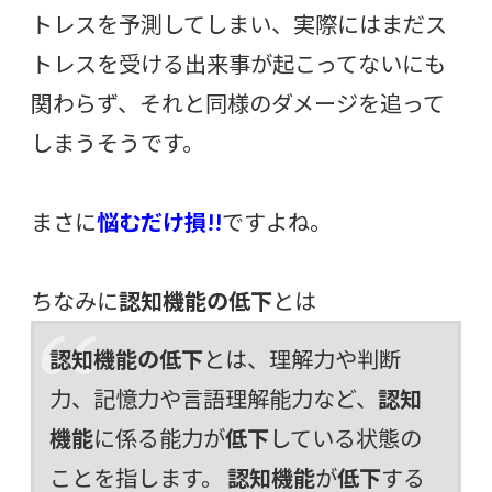
トレスを予測してしまい、実際にはまだス
トレスを受ける出来事が起こってないにも
関わらず、それと同様のダメージを追って
しまうそうです。
まさに
悩むだけ損!!
ですよね。
ちなみに
認知機能の低下
とは
認知機能の低下
とは、理解力や判断
力、記憶力や言語理解能力など、
認知
機能
に係る能力が
低下
している状態の
ことを指します。
認知機能
が
低下
する