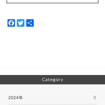
F
T
共
ac
w
有
e
itt
b
er
o
o
k
Category
2024年