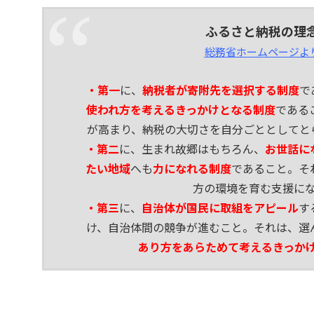
ふるさと納税の理
総務省ホームページよ
・第一
に、
納税者が寄附先を選択する制度
で
使われ方を考えるきっかけとなる制度
である
が高まり、納税の大切さを自分ごととしてと
・第二
に、生まれ故郷はもちろん、
お世話に
たい地域
へも
力になれる制度
であること。そ
方の環境を育む支援に
・第三
に、
自治体が国民に取組をアピール
す
け、自治体間の競争が進むこと。それは、選
あり方をあらためて考えるきっか