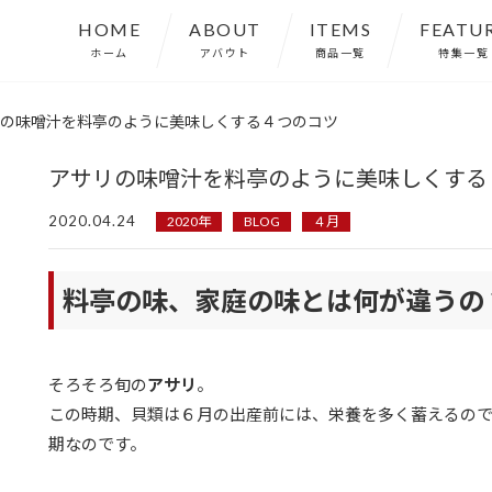
HOME
ABOUT
ITEMS
FEATU
ホーム
アバウト
商品一覧
特集一覧
の味噌汁を料亭のように美味しくする４つのコツ
アサリの味噌汁を料亭のように美味しくする
2020.04.24
2020年
BLOG
４月
料亭の味、家庭の味とは何が違う
そろそろ旬の
アサリ
。
この時期、貝類は６月の出産前には、栄養を多く蓄えるので
期なのです。