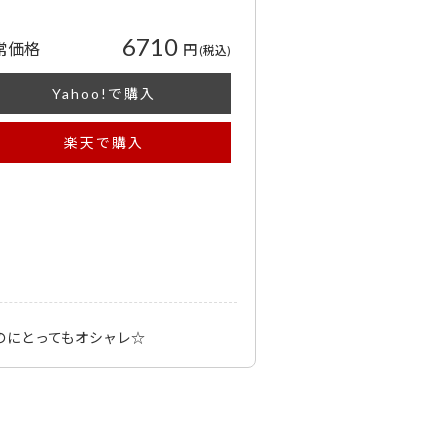
6710
常価格
円
(税込)
Yahoo!で購入
楽天で購入
のにとってもオシャレ☆