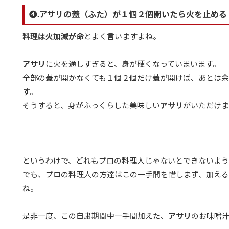
❹.アサリの蓋（ふた）が１個２個開いたら火を止める
料理は火加減が命
とよく言いますよね。
アサリ
に火を通しすぎると、身が硬くなっていまいます。
全部の蓋が開かなくても１個２個だけ蓋が開けば、あとは
す。
そうすると、身がふっくらした美味しい
アサリ
がいただけま
というわけで、どれもプロの料理人じゃないとできないよ
でも、プロの料理人の方達はこの一手間を惜しまず、加える
ね。
是非一度、この自粛期間中一手間加えた、
アサリ
のお味噌