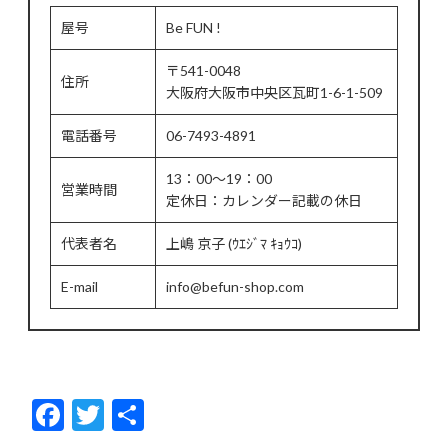
屋号
Be FUN !
〒541-0048
住所
大阪府大阪市中央区瓦町1-6-1-509
電話番号
06-7493-4891
13：00～19：00
営業時間
定休日：カレンダー記載の休日
代表者名
上嶋 京子 (ｳｴｼﾞﾏ ｷｮｳｺ)
E-mail
info@befun-shop.com
F
T
共
ac
w
有