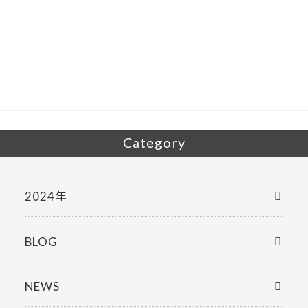
e
itt
b
er
o
o
k
Category
2024年
BLOG
NEWS