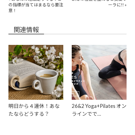
の指標が当てはまるなら要注
ーラに!!
»
意！
関連情報
明日から４連休！あな
26&2 Yoga+Pilates オン
たならどうする？
ラインでで…